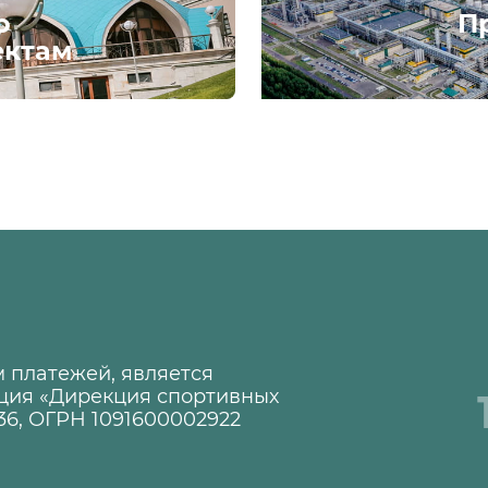
о
П
ектам
 платежей, является
ция «Дирекция спортивных
36, ОГРН 1091600002922