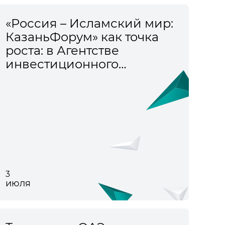
«Россия – Исламский мир:
КазаньФорум» как точка
роста: в Агентстве
инвестиционного
развития Республики
Татарстан наметили планы
по расширению
географии участников
3
июля