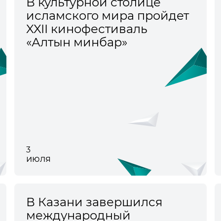
В культурной столице
исламского мира пройдет
XXII кинофестиваль
«Алтын минбар»
3
июля
В Казани завершился
международный