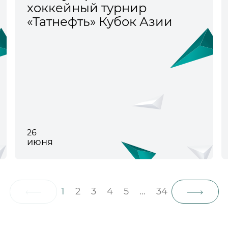
хоккейный турнир
«Татнефть» Кубок Азии
26
июня
1
2
3
4
5
…
34