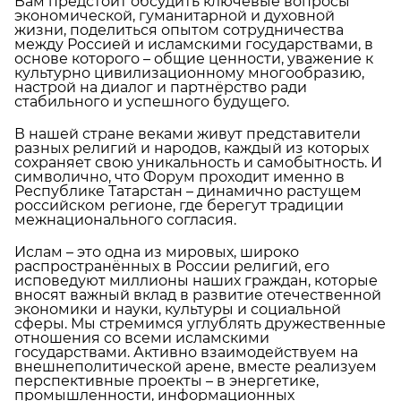
Вам предстоит обсудить ключевые вопросы
экономической, гуманитарной и духовной
жизни, поделиться опытом сотрудничества
между Россией и исламскими государствами, в
основе которого – общие ценности, уважение к
культурно­ цивилизационному многообразию,
настрой на диалог и партнёрство ради
стабильного и успешного будущего.
В нашей стране веками живут представители
разных религий и народов, каждый из которых
сохраняет свою уникальность и самобытность. И
символично, что Форум проходит именно в
Республике Татарстан – динамично растущем
российском регионе, где берегут традиции
межнационального согласия.
Ислам – это одна из мировых, широко
распространённых в России религий, его
исповедуют миллионы наших граждан, которые
вносят важный вклад в развитие отечественной
экономики и науки, культуры и социальной
сферы. Мы стремимся углублять дружественные
отношения со всеми исламскими
государствами. Активно взаимодействуем на
внешнеполитической арене, вместе реализуем
перспективные проекты – в энергетике,
промышленности, информационных