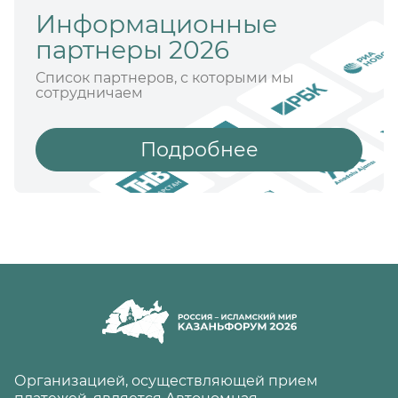
Информационные
Уверен, что решения,
принятые "на полях" Форума,
партнеры 2026
послужат упрочению
Список партнеров, с которыми мы
стратегического партнёрства,
сотрудничаем
будут способствовать росту
экономик государств,
повышению благосостояния
Подробнее
всех наших граждан.
Желаю участникам
плодотворной работы,
успешных переговоров и
новых достижений.
Организацией, осуществляющей прием