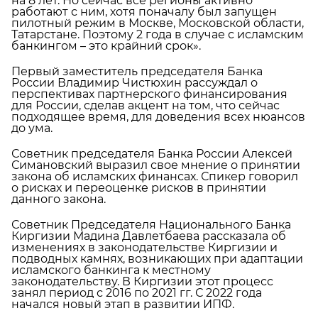
на 8 лет. Но сейчас все регионы активно
работают с ним, хотя поначалу был запущен
пилотный режим в Москве, Московской области,
Татарстане. Поэтому 2 года в случае с исламским
банкингом – это крайний срок».
Первый заместитель председателя Банка
России Владимир Чистюхин рассуждал о
перспективах партнерского финансирования
для России, сделав акцент на том, что сейчас
подходящее время, для доведения всех нюансов
до ума.
Советник председателя Банка России Алексей
Симановский выразил свое мнение о принятии
закона об исламских финансах. Спикер говорил
о рисках и переоценке рисков в принятии
данного закона.
Советник Председателя Национального Банка
Киргизии Мадина Давлетбаева рассказала об
изменениях в законодательстве Киргизии и
подводных камнях, возникающих при адаптации
исламского банкинга к местному
законодательству. В Киргизии этот процесс
занял период с 2016 по 2021 гг. С 2022 года
начался новый этап в развитии ИПФ.