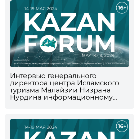
Интервью генерального
директора центра Исламского
туризма Малайзии Низрана
Нурдина информационному
агентству ТАСС на XV
Международном
экономическом форуме