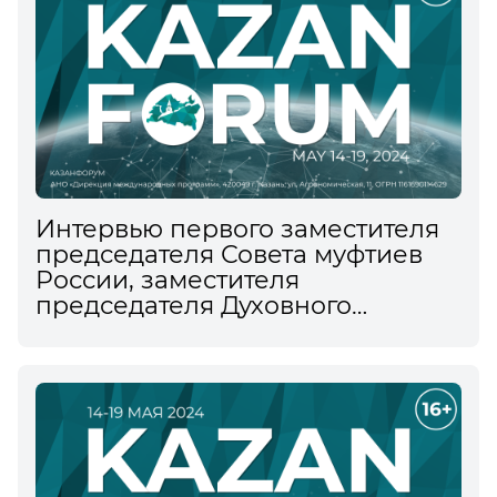
Интервью первого заместителя
председателя Совета муфтиев
России, заместителя
председателя Духовного
управления мусульман РФ
Рушана Аббясова
информационному агентству
ТАСС на XV Международном
экономическом форуме