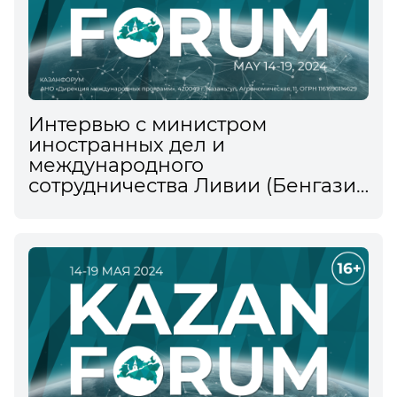
Интервью c министром
иностранных дел и
международного
сотрудничества Ливии (Бенгази)
Абдельхади Аль-Хувейджем
информационному агентству
ТАСС на XV Международном
экономическом форуме