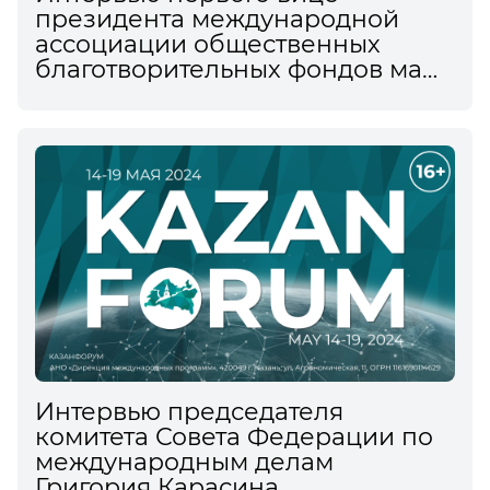
президента международной
ассоциации общественных
благотворительных фондов мама
Юлии Клепиковой
информационному агентству
ТАСС на XV Международном
экономическом форуме
Интервью председателя
комитета Совета Федерации по
международным делам
Григория Карасина