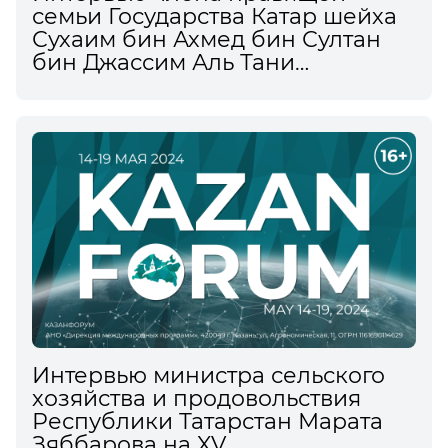
семьи Государства Катар шейха
Сухаим бин Ахмед бин Султан
бин Джассим Аль Тани
информационному агентству
ТАСС
Интервью министра сельского
хозяйства и продовольствия
Республики Татарстан Марата
Зяббарова на XV