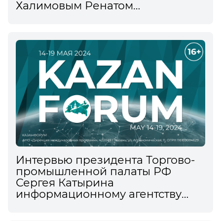
Халимовым Ренатом
информационному агентству
ТАСС на XV Международном
экономическом форуме
Интервью президента Торгово-
промышленной палаты РФ
Сергея Катырина
информационному агентству
ТАСС на XV Международном
экономическом форуме