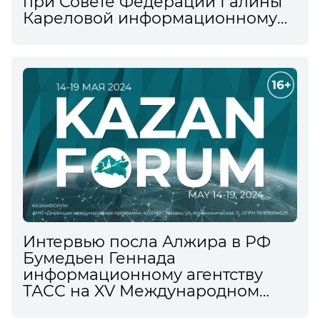
при Совете Федерации Галины
Кареловой информационному
агентству ТАСС на XV
Международном
экономическом форуме
Интервью посла Алжира в РФ
Бумедьен Геннада
информационному агентству
ТАСС на XV Международном
экономическом форуме