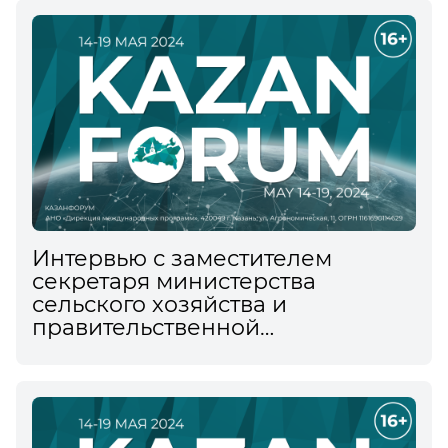
Интервью с заместителем
секретаря министерства
сельского хозяйства и
правительственной
безопасности Малайзии Датук
Подрул Хишам Бинмохта
информационному агентству
ТАСС на XV Международном
экономическом форуме