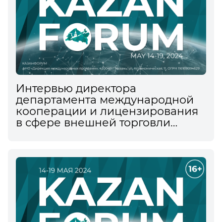
Интервью директора
департамента международной
кооперации и лицензирования
в сфере внешней торговли
Минпромторга России Романа
Чекушова информационному
агентству ТАСС на XV
Международном
экономическом форуме