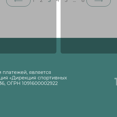
1
2
3
4
5
…
8
 платежей, является
ция «Дирекция спортивных
36, ОГРН 1091600002922
1