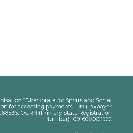
sation “Directorate for Sports and Social
tion for accepting payments. TIN (Taxpayer
068636, OGRN (Primary State Registration
Number) 1091600002922