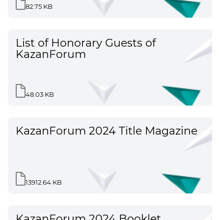
82.75 KB
List of Honorary Guests of
KazanForum
48.03 KB
KazanForum 2024 Title Magazine
13912.64 KB
KazanForum 2024 Booklet