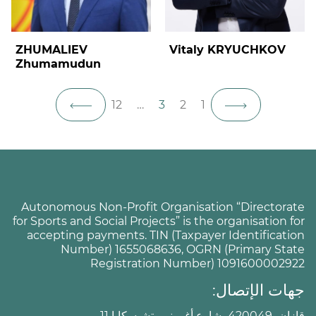
ZHUMALIEV
Vitaly KRYUCHKOV
Zhumamudun
12
…
3
2
1
Autonomous Non-Profit Organisation “Directorate
for Sports and Social Projects” is the organisation for
accepting payments. TIN (Taxpayer Identification
Number) 1655068636, OGRN (Primary State
Registration Number) 1091600002922
جهات الإتصال:
قازان، 420049، شارع أغرونوميتشيسكايا 11