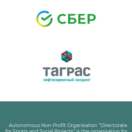
Autonomous Non-Profit Organisation “Directorate
for Sports and Social Projects” is the organisation for