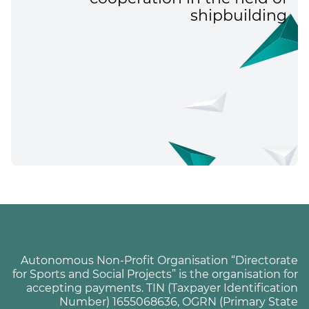
shipbuilding
Autonomous Non-Profit Organisation “Directorate
for Sports and Social Projects” is the organisation for
accepting payments. TIN (Taxpayer Identification
Number) 1655068636, OGRN (Primary State