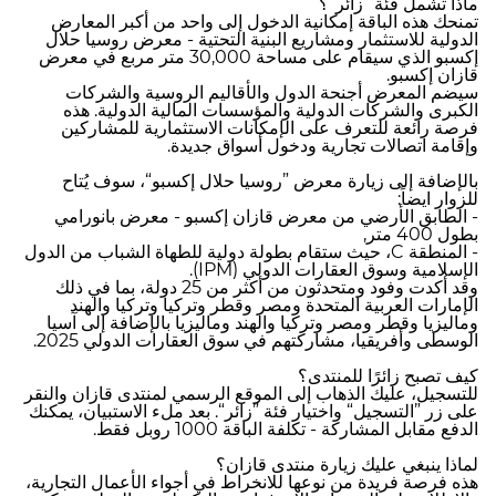
ماذا تشمل فئة ”زائر“؟
تمنحك هذه الباقة إمكانية الدخول إلى واحد من أكبر المعارض
الدولية للاستثمار ومشاريع البنية التحتية - معرض روسيا حلال
إكسبو الذي سيقام على مساحة 30,000 متر مربع في معرض
قازان إكسبو.
سيضم المعرض أجنحة الدول والأقاليم الروسية والشركات
الكبرى والشركات الدولية والمؤسسات المالية الدولية. هذه
فرصة رائعة للتعرف على الإمكانات الاستثمارية للمشاركين
وإقامة اتصالات تجارية ودخول أسواق جديدة.
بالإضافة إلى زيارة معرض ”روسيا حلال إكسبو“، سوف يُتاح
للزوار ايضاً:
- الطابق الأرضي من معرض قازان إكسبو - معرض بانورامي
بطول 400 متر,
- المنطقة C، حيث ستقام بطولة دولية للطهاة الشباب من الدول
الإسلامية وسوق العقارات الدولي (IPM).
وقد أكدت وفود ومتحدثون من أكثر من 25 دولة، بما في ذلك
الإمارات العربية المتحدة ومصر وقطر وتركيا وتركيا والهند
وماليزيا وقطر ومصر وتركيا والهند وماليزيا بالإضافة إلى آسيا
الوسطى وأفريقيا، مشاركتهم في سوق العقارات الدولي 2025.
كيف تصبح زائرًا للمنتدى؟
للتسجيل، عليك الذهاب إلى الموقع الرسمي لمنتدى قازان والنقر
على زر ”التسجيل“ واختيار فئة ”زائر“. بعد ملء الاستبيان، يمكنك
الدفع مقابل المشاركة - تكلفة الباقة 1000 روبل فقط.
لماذا ينبغي عليك زيارة منتدى قازان؟
هذه فرصة فريدة من نوعها للانخراط في أجواء الأعمال التجارية،