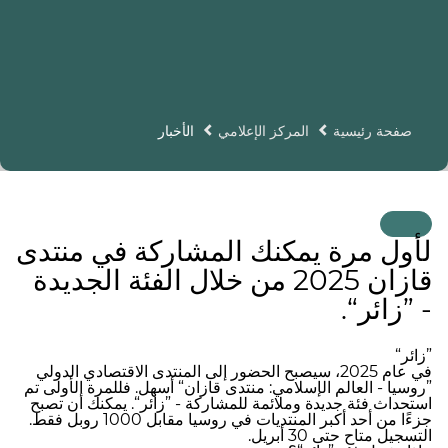
صفحة رئيسية
المركز الإعلامي
الأخبار
لأول مرة يمكنك المشاركة في منتدى
قازان 2025 من خلال الفئة الجديدة
- ”زائر“.
”زائر“
في عام 2025، سيصبح الحضور إلى المنتدى الاقتصادي الدولي
”روسيا - العالم الإسلامي: منتدى قازان“ أسهل. فللمرة الأولى تم
استحداث فئة جديدة وملائمة للمشاركة - ”زائر“. يمكنك أن تصبح
جزءًا من أحد أكبر المنتديات في روسيا مقابل 1000 روبل فقط.
التسجيل متاح حتى 30 أبريل.