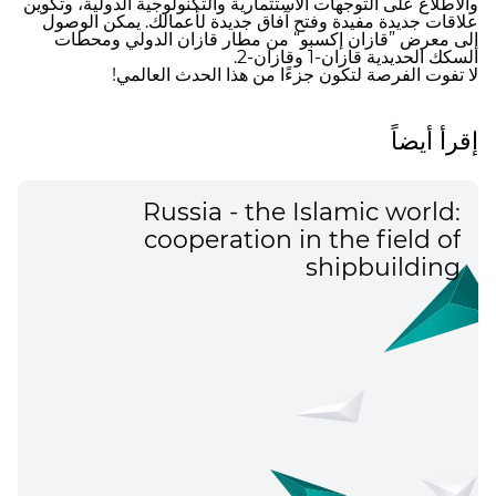
والاطلاع على التوجهات الاستثمارية والتكنولوجية الدولية، وتكوين
علاقات جديدة مفيدة وفتح آفاق جديدة لأعمالك. يمكن الوصول
إلى معرض ”قازان إكسبو“ من مطار قازان الدولي ومحطات
السكك الحديدية قازان-1 وقازان-2.
لا تفوت الفرصة لتكون جزءًا من هذا الحدث العالمي!
إقرأ أيضاً
Russia - the Islamic world:
cooperation in the field of
shipbuilding