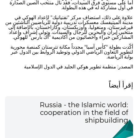
أما على مستوى فرق السيدات، فقد نال منتخب الصين الصدارة
في أول مشاركة له في هذه البطولة.
علاوة على ذلك، استضاف مركز "نفتيانيك" لإعداد الهوكي في
مدينة ألميتيفسك معسكرات تدريبية دولية للرياضيين الناشئين من
قيرغيزستان، ومنغوليا، وأوزبكستان، وكازاخستان، بالإضافة إلى
منتخبي إيران والبحرين للرجال والسيدات. وتولى إشراف وإعداد
المشاركين خبراء وأخصائيون من أكاديمية "أك بارس" للهوكي.
أكّدت بطولة "كأس آسيا" مجدداً مكانة تترستان كمنصة محورية
لتطوير التعاون الرياضي الدولي وتوطيد الروابط بين الدول عبر
بوابة الرياضة.
المصدر: منظمة تطوير هوكي الجليد في الدول الإسلامية
إقرأ أيضاً
Russia - the Islamic world:
cooperation in the field of
shipbuilding