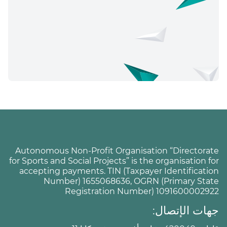
Autonomous Non-Profit Organisation “Directorate
for Sports and Social Projects” is the organisation for
accepting payments. TIN (Taxpayer Identification
Number) 1655068636, OGRN (Primary State
Registration Number) 1091600002922
جهات الإتصال: