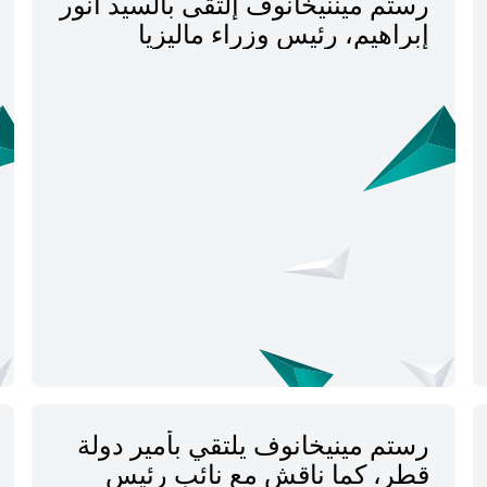
رستم ميننيخانوف إلتقى بالسيد أنور
إبراهيم، رئيس وزراء ماليزيا
رستم مينيخانوف يلتقي بأمير دولة
قطر، كما ناقش مع نائب رئيس