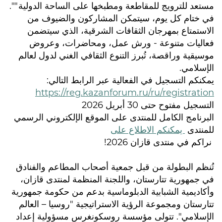
مستعد للترويج للمقاطعة ومطبخها على الساحة الدولية"".
في ختام كل يوم، سيتمكن المشاركون والضيوف من
الاستمتاع بمهرجان الثقافات الشرقية، الذي سيتضمن
فعاليات متنوعة - ورش عمل، ومحاضرات، وعروض
موسيقية وراقصة، تُبرز التنوع الثقافي الغني لدول لعالم
الإسلامي.
يمكنكم التسجيل في الفعالية عبر الرابط التالي:
https://reg.kazanforum.ru/ru/registration
التسجيل مفتوح حتى 30 أبريل 2026
البرنامج الكامل للمنتدى على الموقع الإلكتروني الرسمي
للمنتدى
يمكنكم الاطلاع على
نراكم في منتدى قازان 2026!
تُنظم البطولة من قبل جمعية أصحاب المطاعم والفنادق
في جمهورية تتارستان، واللجنة المنظمة لمنتدى قازان،
وأكاديمية الشبابية الدبلوماسية بدعم من حكومة جمهورية
تتارستان ومجموعة الرؤية الاستراتيجية "روسيا – العالم
الإسلامي". تتولى مؤسسة روسكونغرس مسؤولية إعداد