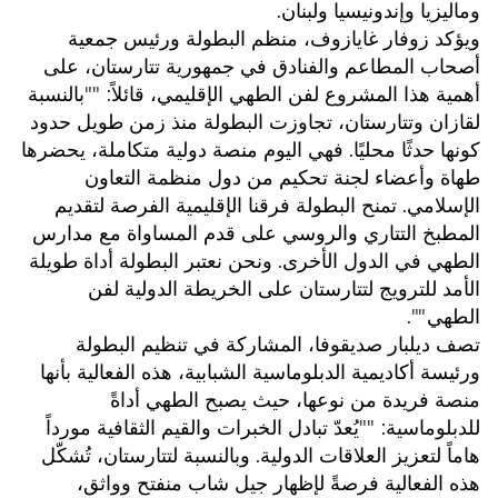
وماليزيا وإندونيسيا ولبنان.
ويؤكد زوفار غايازوف، منظم البطولة ورئيس جمعية
أصحاب المطاعم والفنادق في جمهورية تتارستان، على
أهمية هذا المشروع لفن الطهي الإقليمي، قائلاً: ""بالنسبة
لقازان وتتارستان، تجاوزت البطولة منذ زمن طويل حدود
كونها حدثًا محليًا. فهي اليوم منصة دولية متكاملة، يحضرها
طهاة وأعضاء لجنة تحكيم من دول منظمة التعاون
الإسلامي. تمنح البطولة فرقنا الإقليمية الفرصة لتقديم
المطبخ التتاري والروسي على قدم المساواة مع مدارس
الطهي في الدول الأخرى. ونحن نعتبر البطولة أداة طويلة
الأمد للترويج لتتارستان على الخريطة الدولية لفن
الطهي"".
تصف ديلبار صديقوفا، المشاركة في تنظيم البطولة
ورئيسة أكاديمية الدبلوماسية الشبابية، هذه الفعالية بأنها
منصة فريدة من نوعها، حيث يصبح الطهي أداةً
للدبلوماسية: ""يُعدّ تبادل الخبرات والقيم الثقافية مورداً
هاماً لتعزيز العلاقات الدولية. وبالنسبة لتتارستان، تُشكّل
هذه الفعالية فرصةً لإظهار جيل شاب منفتح وواثق،