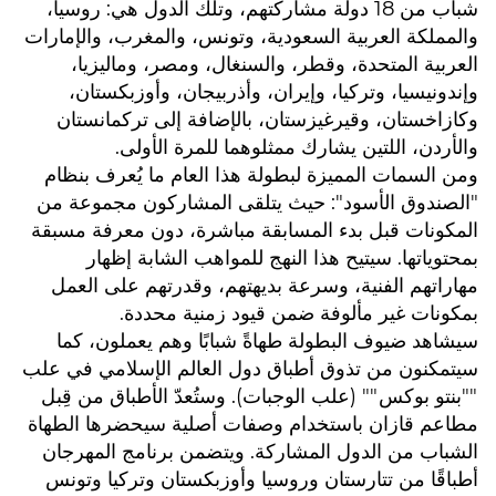
شباب من 18 دولة مشاركتهم، وتلك الدول هي: روسيا،
والمملكة العربية السعودية، وتونس، والمغرب، والإمارات
العربية المتحدة، وقطر، والسنغال، ومصر، وماليزيا،
وإندونيسيا، وتركيا، وإيران، وأذربيجان، وأوزبكستان،
وكازاخستان، وقيرغيزستان، بالإضافة إلى تركمانستان
والأردن، اللتين يشارك ممثلوهما للمرة الأولى.
ومن السمات المميزة لبطولة هذا العام ما يُعرف بنظام
"الصندوق الأسود": حيث يتلقى المشاركون مجموعة من
المكونات قبل بدء المسابقة مباشرة، دون معرفة مسبقة
بمحتوياتها. سيتيح هذا النهج للمواهب الشابة إظهار
مهاراتهم الفنية، وسرعة بديهتهم، وقدرتهم على العمل
بمكونات غير مألوفة ضمن قيود زمنية محددة.
سيشاهد ضيوف البطولة طهاةً شبابًا وهم يعملون، كما
سيتمكنون من تذوق أطباق دول العالم الإسلامي في علب
""بنتو بوكس"" (علب الوجبات). وستُعدّ الأطباق من قِبل
مطاعم قازان باستخدام وصفات أصلية سيحضرها الطهاة
الشباب من الدول المشاركة. ويتضمن برنامج المهرجان
أطباقًا من تتارستان وروسيا وأوزبكستان وتركيا وتونس