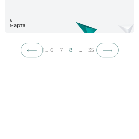
6
марта
1
…
6
7
8
…
35