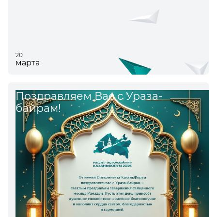
20
марта
Поздравляем Вас с Ураза-
байрам!