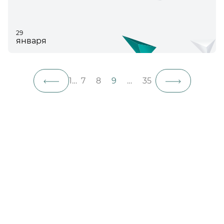
29
января
1
…
7
8
9
…
35