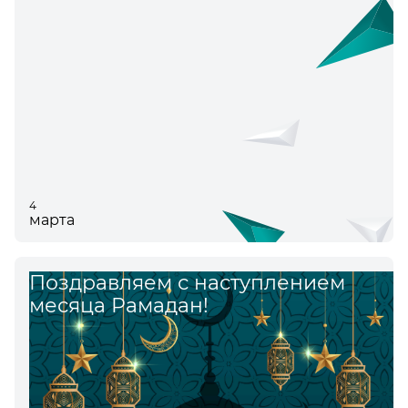
4
марта
Поздравляем с наступлением
месяца Рамадан!