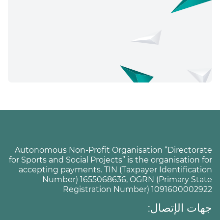
Autonomous Non-Profit Organisation “Directorate
for Sports and Social Projects” is the organisation for
accepting payments. TIN (Taxpayer Identification
Number) 1655068636, OGRN (Primary State
Registration Number) 1091600002922
جهات الإتصال: