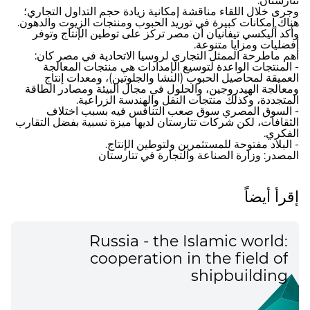
تتارستان.
وجرى خلال اللقاء مناقشة إمكانية زيادة حجم التداول التجاري؛
هناك إمكانات كبيرة في توريد الحبوب ومنتجات الزيوت والدهون.
وأكد أليكسي تيفانيان أن مصر تركز على توطين الإنتاج وتوفر
أفضليات ومزايا متنوعة.
أهم ماطرحة الممثل التجاري لروسيا الاتحادية في مصر كان:
- المنتجات الواعدة لتوسيع الإمدادات هي منتجات المعالجة
العميقة لمحاصيل الحبوب (النشا والجلوتين)، ومعدات إنتاج
ومعالجة الهيدروجين، والحلول في مجال البيئة ومصادر الطاقة
المتجددة، وكذلك منتجات النقل والهندسة الزراعية.
- السوق المصري سوق صعب التنافس فيه بسبب اختلاف
الثقافات، لكن شركات تتارستان لديها ميزة نسبية بفضل التقارب
الفكري.
- البلاد مفتوحة للمستثمرين ولتوطين الإنتاج.
المصدر: وزارة الصناعة والتجارة في تتارستان
إقرأ أيضاً
Russia - the Islamic world:
cooperation in the field of
shipbuilding