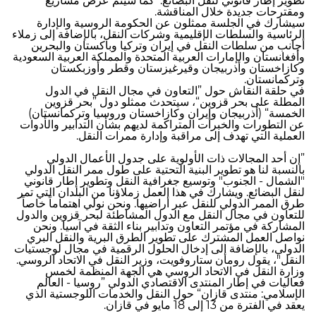
تطوير إطار قانوني لنقل البضائع. كما سيتم عرض مشاريع
ومقترحات جديدة خلال المناقشة.
سيشارك في الجلسة ممثلون عن الحكومة الروسية والإدارة
الرئاسية والسلطات الإقليمية وشركات النقل، بالإضافة إلى زملاء
أجانب من سلطات النقل في إيران وتركيا وباكستان والبحرين
وأفغانستان والإمارات العربية المتحدة والمملكة العربية السعودية
وكازاخستان وأذربيجان وقيرغيزستان وقطر وأوزبكستان
وتركمانستان.
في حلقة النقاش حول ”التعاون في مجال النقل في الدول
المطلة على بحر قزوين“، سيتحدث ممثلو دول ”بحر قزوين
الخمسة“ (أذربيجان وإيران وكازاخستان وروسيا وتركمانستان)
عن التطورات والخبرات المتراكمة لديهم بشأن التدابير والأدوات
العملية التي تهدف إلى مراقبة وإدارة ممرات النقل.
”إن أحد المجالات ذات الأولوية على جدول الأعمال الدولي
بالنسبة لنا هو تطوير البنية التحتية على طول ممر النقل الدولي
"الشمال - الجنوب" وتوسيع جغرافية النقل وتطوير إطار قانوني
لنقل البضائع. ويشارك في هذا العمل زملاؤنا من البلدان التي تمر
طرق الممر الدولي للنقل عبر أراضيها. ونحن نولي اهتماماً خاصاً
للتعاون في مجال النقل مع الدول المشاطئة لبحر قزوين والدول
المشاركة في مؤتمر التعاون وتدابير بناء الثقة في آسيا. ونحن
نواصل العمل المشترك على تطوير الطرق البرية والنقل البري
الدولي، بالإضافة إلى إدخال الحلول الرقمية في مجال لوجستيات
النقل"، يقول رومان ستاروفويت، وزير النقل في الاتحاد الروسي.
وزارة النقل في الاتحاد الروسي هي الجهة المنظمة لخمس
فعاليات في إطار المنتدى الاقتصادي الدولي ”روسيا - العالم
الإسلامي: منتدى قازان“ حول النقل والخدمات اللوجستية الذي
يعقد في الفترة من 13 إلى 18 مايو في قازان.