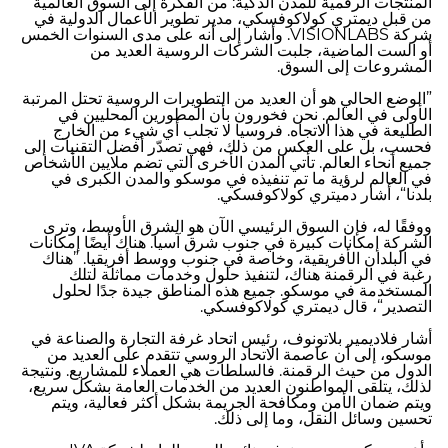
المنتجات الرقمية للمدن الذكية: من الفكرة إلى السوق العالمية“
من قبل ديمتري كولاكوفسكي، مدير تطوير الأعمال الدولية في
شركة VISIONLABS. وأشار إلى أنه على مدى السنوات الخمس
أو الست الماضية، جلبت الشركات الروسية العديد من
المشروعات إلى السوق.
”الوضع الحالي هو أن العديد من التطويرات الروسية تحتل المرتبة
الأولى في العالم. نحن فخورون بأن المطورين المحليين في
الطليعة في هذا الاتجاه. فروسيا لا تجلب أي شيء من الخارج
فحسب، بل على العكس من ذلك، فهي تصدّر أفضل التقنيات إلى
جميع أنحاء العالم. تأتي المدن الأخرى التي تضم ملايين الأشخاص
في العالم لرؤية ما تم تنفيذه في موسكو والمدن الكبرى في
بلدنا“، أشار دميتري كولاكوفسكي.
ووفقًا له، فإن السوق الرئيسي الآن هو الشرق الأوسط، وترى
الشركة إمكانات كبيرة في جنوب شرق آسيا. هناك أيضًا إمكانات
في البلدان الأفريقية، وخاصة في جنوب ووسط أفريقيا. ”هناك
رغبة في الرقمنة هناك، لتنفيذ حلول وخدمات مماثلة لتلك
المستخدمة في موسكو. جميع هذه المناطق جيدة جدًا لحلول
التصدير“، قال ديمتري كولاكوفسكي.
أشار فلاديمير بلاتونوف، رئيس اتحاد غرفة التجارة والصناعة في
موسكو، إلى أن عاصمة الاتحاد الروسي تتقدم على العديد من
الدول من حيث الرقمنة. فالسلطات هي العملاء للمشاريع. ونتيجة
لذلك، يتلقى المواطنون العديد من الخدمات العامة بشكل سريع،
ويتم ضمان الأمن ومكافحة الجريمة بشكل أكثر فعالية، ويتم
تحسين وسائل النقل، وما إلى ذلك.