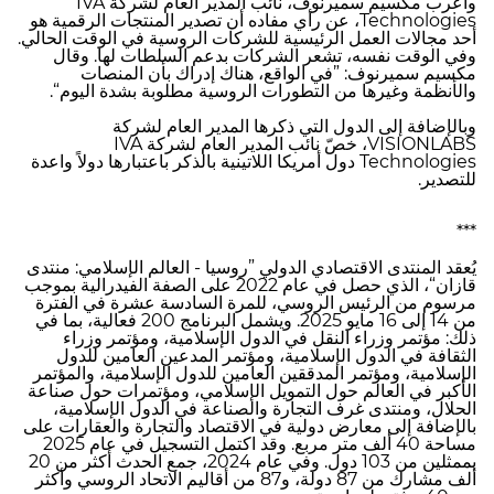
وأعرب مكسيم سميرنوف، نائب المدير العام لشركة IVA
Technologies، عن رأي مفاده أن تصدير المنتجات الرقمية هو
أحد مجالات العمل الرئيسية للشركات الروسية في الوقت الحالي.
وفي الوقت نفسه، تشعر الشركات بدعم السلطات لها. وقال
مكسيم سميرنوف: ”في الواقع، هناك إدراك بأن المنصات
والأنظمة وغيرها من التطورات الروسية مطلوبة بشدة اليوم“.
وبالإضافة إلى الدول التي ذكرها المدير العام لشركة
VISIONLABS، خصّ نائب المدير العام لشركة IVA
Technologies دول أمريكا اللاتينية بالذكر باعتبارها دولاً واعدة
للتصدير.
***
يُعقد المنتدى الاقتصادي الدولي ”روسيا - العالم الإسلامي: منتدى
قازان“، الذي حصل في عام 2022 على الصفة الفيدرالية بموجب
مرسوم من الرئيس الروسي، للمرة السادسة عشرة في الفترة
من 14 إلى 16 مايو 2025. ويشمل البرنامج 200 فعالية، بما في
ذلك: مؤتمر وزراء النقل في الدول الإسلامية، ومؤتمر وزراء
الثقافة في الدول الإسلامية، ومؤتمر المدعين العامين للدول
الإسلامية، ومؤتمر المدققين العامين للدول الإسلامية، والمؤتمر
الأكبر في العالم حول التمويل الإسلامي، ومؤتمرات حول صناعة
الحلال، ومنتدى غرف التجارة والصناعة في الدول الإسلامية،
بالإضافة إلى معارض دولية في الاقتصاد والتجارة والعقارات على
مساحة 40 ألف متر مربع. وقد اكتمل التسجيل في عام 2025
بممثلين من 103 دول. وفي عام 2024، جمع الحدث أكثر من 20
ألف مشارك من 87 دولة، و87 من أقاليم الاتحاد الروسي وأكثر