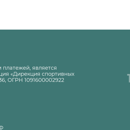
 платежей, является
ция «Дирекция спортивных
36, ОГРН 1091600002922
1
РФ