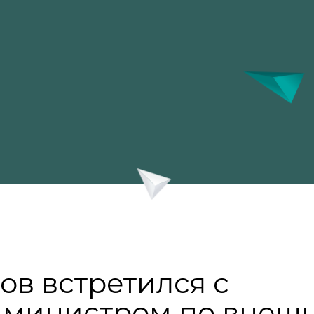
в встретился с
 министром по внеш