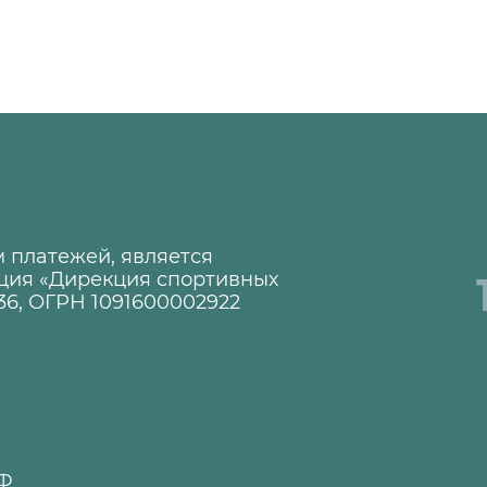
 платежей, является
ция «Дирекция спортивных
36, ОГРН 1091600002922
1
РФ