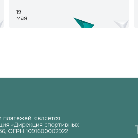
19
мая
 платежей, является
ция «Дирекция спортивных
36, ОГРН 1091600002922