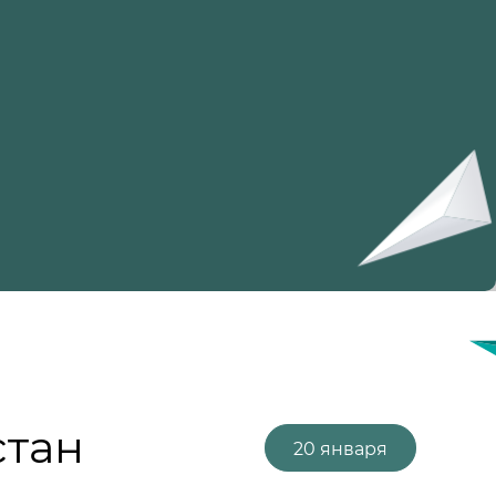
стан
20 января