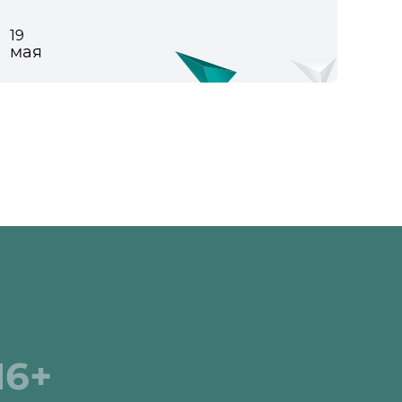
19
мая
16+