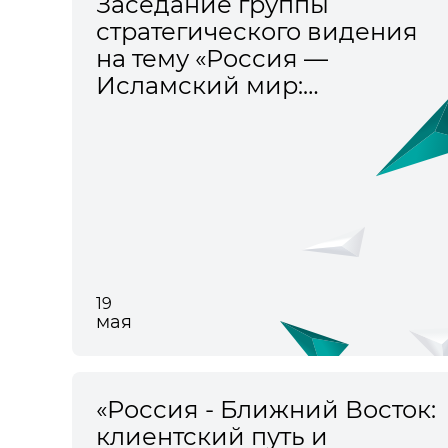
Заседание группы
стратегического видения
на тему «Россия —
Исламский мир:
традиционные духовно-
нравственные ценности,
как основа
межрелигиозного
сотрудничества»
19
мая
«Россия - Ближний Восток:
клиентский путь и