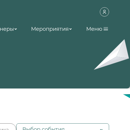
неры
Мероприятия
Меню
Выбор события
ика