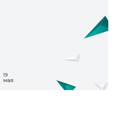
19
мая